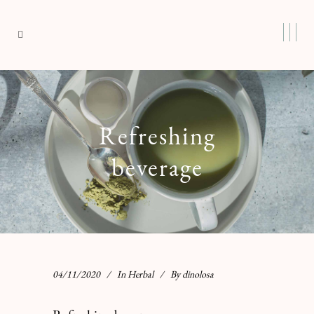
Refreshing
beverage
04/11/2020
In
Herbal
By
dinolosa